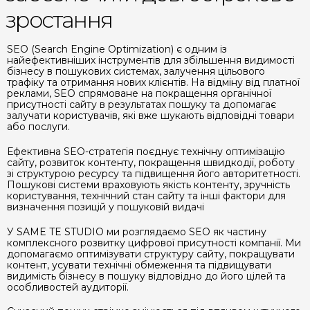
зростання
SEO (Search Engine Optimization) є одним із
найефективніших інструментів для збільшення видимості
бізнесу в пошукових системах, залучення цільового
трафіку та отримання нових клієнтів. На відміну від платної
реклами, SEO спрямоване на покращення органічної
присутності сайту в результатах пошуку та допомагає
залучати користувачів, які вже шукають відповідні товари
або послуги.
Ефективна SEO-стратегія поєднує технічну оптимізацію
сайту, розвиток контенту, покращення швидкодії, роботу
зі структурою ресурсу та підвищення його авторитетності.
Пошукові системи враховують якість контенту, зручність
користування, технічний стан сайту та інші фактори для
визначення позицій у пошуковій видачі
У SAME TE STUDIO ми розглядаємо SEO як частину
комплексного розвитку цифрової присутності компанії. Ми
допомагаємо оптимізувати структуру сайту, покращувати
контент, усувати технічні обмеження та підвищувати
видимість бізнесу в пошуку відповідно до його цілей та
особливостей аудиторії.