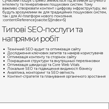
Сучасний пошук стрімко змінюється під впливом штучного
інтелекту та генеративних пошукових систем. Тому
важливо створювати контент і цифрову інфраструктуру, які
будуть зрозумілими як для традиційних пошукових систем,
так і для AI-платформ нового покоління.
:contentReference[oaicite:5]{index=5}
Типові SEO-послуги та
напрямки робіт
Технічний SEO-аудит та оптимізація сайту
Дослідження ключових запитів та намірів користувачів
Оптимізація контенту та сторінок сайту
Покращення структури та внутрішньої перелінковки
Оптимізація швидкодії та Core Web Vitals
Локальне SEO та підвищення видимості бізнесу
Аналітика, моніторинг та SEO-звітність
Контент-стратегія та планування органічного зростання