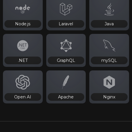
Node.js
Laravel
Java
.NET
GraphQL
mySQL
Open AI
Apache
Nginx