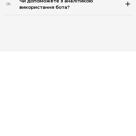
Чи допоможете з аналітикою
05
використання бота?