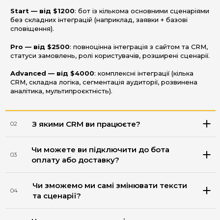
Start — від $1200
: бот із кількома основними сценаріями
без складних інтеграцій (наприклад, заявки + базові
сповіщення).
Pro — від $2500
: повноцінна інтеграція з сайтом та CRM,
статуси замовлень, ролі користувачів, розширені сценарії.
Advanced — від $4000
: комплексні інтеграції (кілька
CRM, складна логіка, сегментація аудиторії, розвинена
аналітика, мультипроєктність).
З якими CRM ви працюєте?
02
Чи можете ви підключити до бота
03
оплату або доставку?
Чи зможемо ми самі змінювати тексти
04
та сценарії?