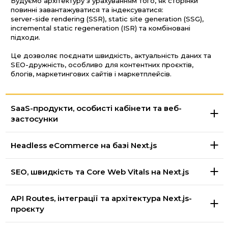
Будуємо архітектуру з урахуванням того, як сторінки
повинні завантажуватися та індексуватися:
server-side rendering (SSR), static site generation (SSG),
incremental static regeneration (ISR) та комбіновані
підходи.
Це дозволяє поєднати швидкість, актуальність даних та
SEO-дружність, особливо для контентних проєктів,
блогів, маркетингових сайтів і маркетплейсів.
SaaS-продукти, особисті кабінети та веб-
застосунки
Headless eCommerce на базі Next.js
SEO, швидкість та Core Web Vitals на Next.js
API Routes, інтеграції та архітектура Next.js-
проєкту