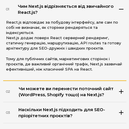
Чим Next.js відрізняється від звичайного
01
React.js?
React.js відповідає за побудову інтерфейсу, але сам по
собі не визначає, як сторінки рендеряться та
індексуються.
Next.js додає поверх React серверний рендеринг,
статичну генерацію, маршрутизацію, API routes та готову
архітектуру для SEO-дружніх і швидких проєктів.
Тому для публічних сайтів, маркетингових сторінок і
проєктів, де важливий органічний трафік, Next.js зазвичай
ефективніший, ніж класичний SPA на React.
Чи можете ви перенести поточний сайт
02
(WordPress, Shopify тощо) на Next.js?
Наскільки Next.js підходить для SEO-
03
пріорітетних проєктів?