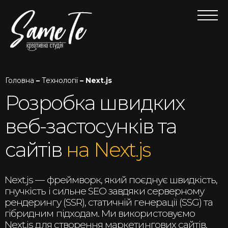
Головна
–
Технології
– Next.js
Розробка швидких
веб-застосунків та
сайтів
на Next.js
Next.js — фреймворк, який поєднує швидкість,
гнучкість і сильне SEO завдяки серверному
рендерингу (SSR), статичній генерації (SSG) та
гібридним підходам. Ми використовуємо
Next.js для створення маркетингових сайтів,