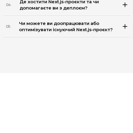
Де хостити Next.js-проєкти та чи
04
допомагаєте ви з деплоєм?
Чи можете ви доопрацювати або
05
оптимізувати існуючий Next.js-проєкт?