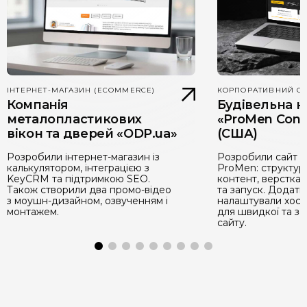
ІНТЕРНЕТ-МАГАЗИН (ECOMMERCE)
КОРПОРАТИВНИЙ С
Компанія
Будівельна к
металопластикових
«ProMen Cons
вікон та дверей «ODP.ua»
(США)
Розробили інтернет-магазин із
Розробили сайт д
калькулятором, інтеграцією з
ProMen: структура
KeyCRM та підтримкою SEO.
контент, верстка,
Також створили два промо-відео
та запуск. Додатк
з моушн-дизайном, озвученням і
налаштували хости
монтажем.
для швидкої та з
сайту.