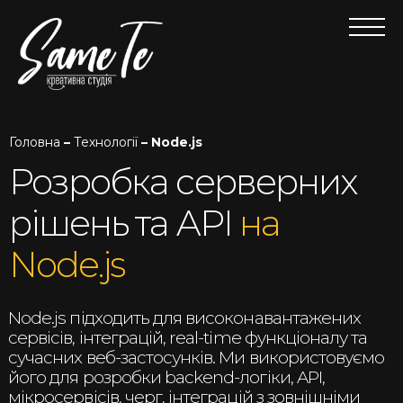
Головна
–
Технології
– Node.js
Розробка серверних
рішень та API
на
Node.js
Node.js підходить для високонавантажених
сервісів, інтеграцій, real-time функціоналу та
сучасних веб-застосунків. Ми використовуємо
його для розробки backend-логіки, API,
мікросервісів, черг, інтеграцій з зовнішніми