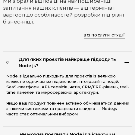
Ми зібрали відповіді на найпоширеніші
запитання наших клієнтів — від термінів і
вартості до особливостей розробки під різні
бізнес-ніші.
ВСІ ПОСЛУГИ СТУДІЇ
Для яких проєктів найкраще підходить
01
Node.js?
Node.js ідеально підходить для проєктів із великою
кількістю одночасних підключень, інтеграцій та подій:
SaaS-платформ, API-сервісів, чатів, CRM/ERP-рішень, real-
time панелей та мікросервісної архітектури.
Якщо ваш продукт повинен активно обмінюватися даними
з іншими системами та працювати швидко — Node.js
часто стає оптимальним вибором.
Чи можна поєднати Node.js з існуючим