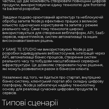
частині, що дає можливість створювати повноцінні цифрові
продукти, використовуючи єдину технологію для frontend
та backend розробки.
Завдяки подієво-орієнтованій архітектурі та неблокуючій
обробці запитів Node.js ефективно працює з великою
кількістю одночасних користувачів та запитів у режимі
реального часу. Саме тому технологія широко
використовується для створення вебплатформ, API, SaaS-
сервісів, маркетплейсів, систем автоматизації та інших
високонавантажених рішень.
У SAME TE STUDIO ми використовуємо Node.js для
розробки індивідуальних вебзастосунків, інтеграцій через
API, автоматизації бізнес-процесів, створення систем
реального часу та побудови масштабованої серверної
інфраструктури. Це дозволяє створювати гнучкі рішення,
які можуть розвиватися разом із бізнесом клієнта.
Незалежно від того, чи йдеться про стартап, внутрішню
бізнес-систему, клієнтський портал або складну цифрову
платформу, Node.js забезпечує надійну технологічну
основу для реалізації сучасних цифрових продуктів та
сервісів.
Типові сценарії