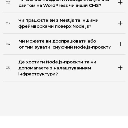
02
сайтом на WordPress чи іншій CMS?
Чи працюєте ви з Nest.js та іншими
03
фреймворками поверх Node.js?
Чи можете ви доопрацювати або
04
оптимізувати існуючий Node.js-проєкт?
Де хостити Node.js-проєкти та чи
допомагаєте з налаштуванням
05
інфраструктури?