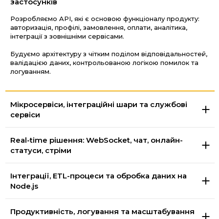
застосунків
Розробляємо API, які є основою функціоналу продукту:
авторизація, профілі, замовлення, оплати, аналітика,
інтеграції з зовнішніми сервісами.
Будуємо архітектуру з чітким поділом відповідальностей,
валідацією даних, контрольованою логікою помилок та
логуванням.
Мікросервіси, інтеграційні шари та службові
сервіси
Real-time рішення: WebSocket, чат, онлайн-
статуси, стріми
Інтеграції, ETL-процеси та обробка даних на
Node.js
Продуктивність, логування та масштабування