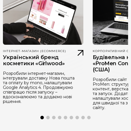
ІНТЕРНЕТ-МАГАЗИН (ECOMMERCE)
КОРПОРАТИВНИЙ С
Український бренд
Будівельна к
косметики «Girlwood»
«ProMen Cons
(США)
Розробили інтернет-магазин,
інтегрували доставку Нова пошта
Розробили сайт д
та оплату by mono, налаштували
ProMen: структура
Google Analytics 4. Продовжуємо
контент, верстка,
співпрацю після запуску –
та запуск. Додатк
вдосконалюємо та додаємо нові
налаштували хости
рішення.
для швидкої та з
сайту.