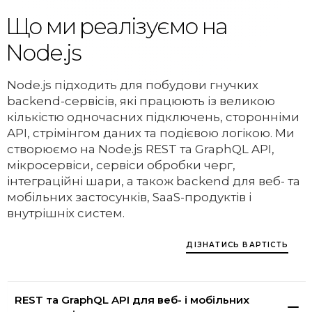
Що ми реалізуємо на
Node.js
Node.js підходить для побудови гнучких
backend-сервісів, які працюють із великою
кількістю одночасних підключень, сторонніми
API, стрімінгом даних та подієвою логікою. Ми
створюємо на Node.js REST та GraphQL API,
мікросервіси, сервіси обробки черг,
інтеграційні шари, а також backend для веб- та
мобільних застосунків, SaaS-продуктів і
внутрішніх систем.
ДІЗНАТИСЬ ВАРТІСТЬ
REST та GraphQL API для веб- і мобільних