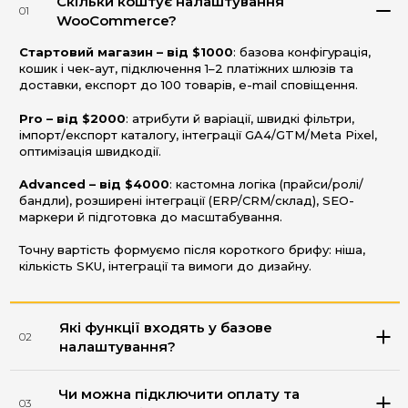
Скільки коштує налаштування
01
WooCommerce?
Стартовий магазин – від $1000
: базова конфігурація,
кошик і чек-аут, підключення 1–2 платіжних шлюзів та
доставки, експорт до 100 товарів, e-mail сповіщення.
Pro – від $2000
: атрибути й варіації, швидкі фільтри,
імпорт/експорт каталогу, інтеграції GA4/GTM/Meta Pixel,
оптимізація швидкодії.
Advanced – від $4000
: кастомна логіка (прайси/ролі/
бандли), розширені інтеграції (ERP/CRM/склад), SEO-
маркери й підготовка до масштабування.
Точну вартість формуємо після короткого брифу: ніша,
кількість SKU, інтеграції та вимоги до дизайну.
Які функції входять у базове
02
налаштування?
Чи можна підключити оплату та
03