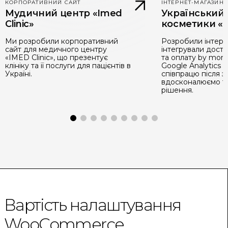
КОРПОРАТИВНИЙ САЙТ
ІНТЕРНЕТ-МАГАЗИН
Мудичний центр «Imed
Український
Clinic»
косметики «G
Ми розробили корпоративний
Розробили інтерн
сайт для медичного центру
інтегрували дост
«IMED Clinic», що презентує
та оплату by mon
клініку та її послуги для пацієнтів в
Google Analytics
Україні.
співпрацю після з
вдосконалюємо та
рішення.
Вартість налаштування
WooCommerce