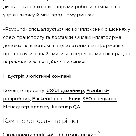
діяльність та ключові напрями роботи компанії на
українському й міжнародному ринках.
«Revound» спеціалізується на комплексних рішеннях у
сфері транспорту та доставки. Онлайн-платформа
допомагає клієнтам швидко отримати інформацію
про послуги, ознайомитися з перевагами співпраці та
переконатися в надійності компанії.
Індустрія:
Логістичні компанії
.
Команда проєкту:
UX/UI дизайнер
,
Frontend-
розробник
,
Backend-розробник
,
SEO-спеціаліст
,
Менеджер проєкту
,
Інженер QA
.
Комплекс послуг та рішень
КОРПОРАТИВНИЙ САЙТ
UX/UI-ДИЗАЙН