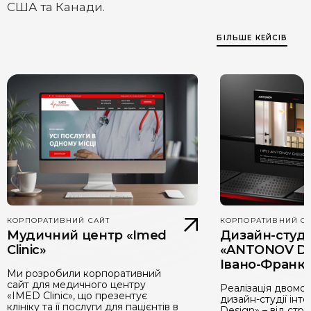
США та Канади.
БІЛЬШЕ КЕЙСІВ
КОРПОРАТИВНИЙ САЙТ
КОРПОРАТИВНИЙ С
Мудичний центр «Imed
Дизайн-студі
Clinic»
«ANTONOV DE
Івано-Франкі
Ми розробили корпоративний
сайт для медичного центру
Реалізація двомо
«IMED Clinic», що презентує
дизайн-студії інте
клініку та її послуги для пацієнтів в
Design» – від стру