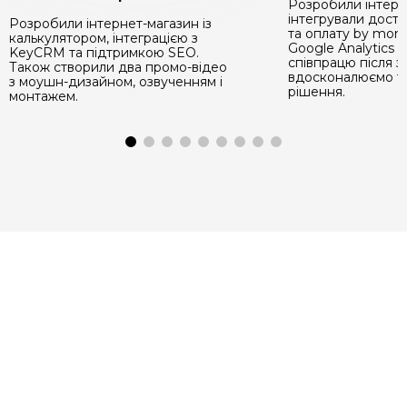
Розробили інтерн
інтегрували дост
Розробили інтернет-магазин із
та оплату by mon
калькулятором, інтеграцією з
Google Analytics
KeyCRM та підтримкою SEO.
співпрацю після з
Також створили два промо-відео
вдосконалюємо та
з моушн-дизайном, озвученням і
рішення.
монтажем.