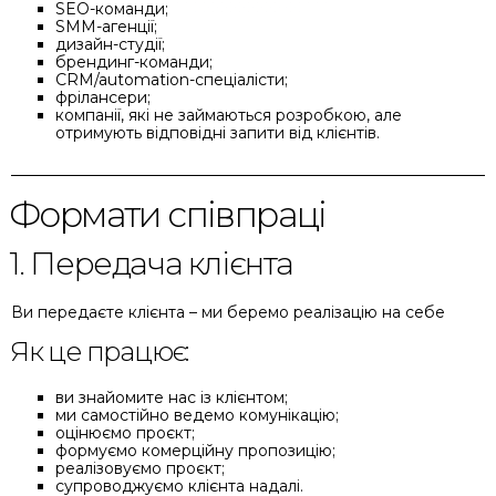
SEO-команди;
SMM-агенції;
дизайн-студії;
брендинг-команди;
CRM/automation-спеціалісти;
фрілансери;
компанії, які не займаються розробкою, але
отримують відповідні запити від клієнтів.
Формати співпраці
1. Передача клієнта
Ви передаєте клієнта – ми беремо реалізацію на себе
Як це працює:
ви знайомите нас із клієнтом;
ми самостійно ведемо комунікацію;
оцінюємо проєкт;
формуємо комерційну пропозицію;
реалізовуємо проєкт;
супроводжуємо клієнта надалі.