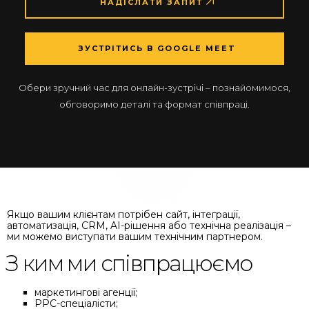
НАДІСЛАТИ ЗАПИТ
ЗУСТРІТИСЬ В GOOGLE MEET
Обери зручний час для онлайн-зустрічі – познайомимося,
обговоримо деталі та формат співпраці.
Якщо вашим клієнтам потрібен сайт, інтеграції,
автоматизація, CRM, AI-рішення або технічна реалізація –
ми можемо виступати вашим технічним партнером.
З ким ми співпрацюємо
маркетингові агенції;
PPC-спеціалісти;