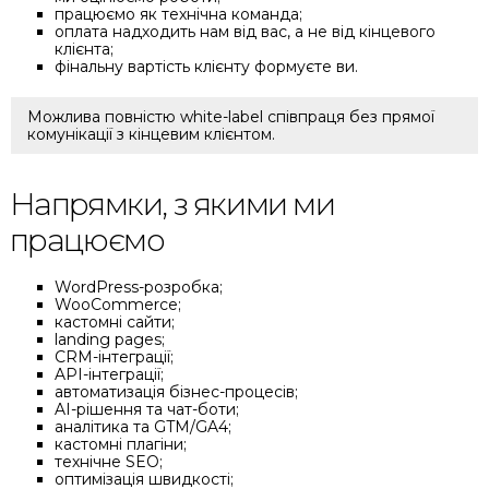
працюємо як технічна команда;
оплата надходить нам від вас, а не від кінцевого
клієнта;
фінальну вартість клієнту формуєте ви.
Можлива повністю white-label співпраця без прямої
комунікації з кінцевим клієнтом.
Напрямки, з якими ми
працюємо
WordPress-розробка;
WooCommerce;
кастомні сайти;
landing pages;
CRM-інтеграції;
API-інтеграції;
автоматизація бізнес-процесів;
AI-рішення та чат-боти;
аналітика та GTM/GA4;
кастомні плагіни;
технічне SEO;
оптимізація швидкості;