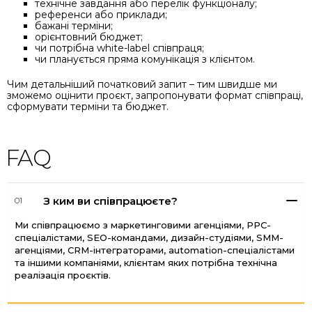
технічне завдання або перелік функціоналу;
референси або приклади;
бажані терміни;
орієнтовний бюджет;
чи потрібна white-label співпраця;
чи планується пряма комунікація з клієнтом.
Чим детальніший початковий запит – тим швидше ми
зможемо оцінити проєкт, запропонувати формат співпраці,
сформувати терміни та бюджет.
FAQ
З ким ви співпрацюєте?
01
Ми співпрацюємо з маркетинговими агенціями, PPC-
спеціалістами, SEO-командами, дизайн-студіями, SMM-
агенціями, CRM-інтеграторами, automation-спеціалістами
та іншими компаніями, клієнтам яких потрібна технічна
реалізація проєктів.