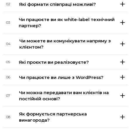
Які формати співпраці можливі?
02
Чи працюєте ви як white-label технічний
03
партнер?
Чи можете ви комунікувати напряму з
04
клієнтом?
Які проєкти ви реалізовуєте?
05
Чи працюєте ви лише з WordPress?
06
Чи можна передавати вам клієнтів на
07
постійній основі?
Як формується партнерська
08
винагорода?