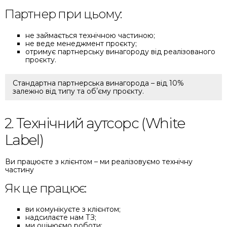
Партнер при цьому:
не займається технічною частиною;
не веде менеджмент проєкту;
отримує партнерську винагороду від реалізованого
проєкту.
Стандартна партнерська винагорода – від 10%
залежно від типу та обʼєму проєкту.
2. Технічний аутсорс (White
Label)
Ви працюєте з клієнтом – ми реалізовуємо технічну
частину
Як це працює:
ви комунікуєте з клієнтом;
надсилаєте нам ТЗ;
ми оцінюємо роботи;