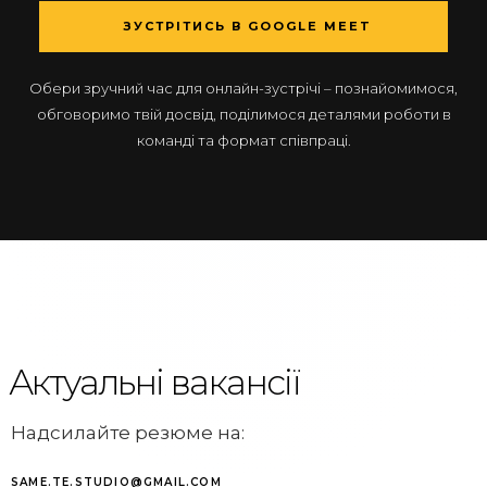
ЗУСТРІТИСЬ В GOOGLE MEET
Обери зручний час для онлайн-зустрічі – познайомимося,
обговоримо твій досвід, поділимося деталями роботи в
команді та формат співпраці.
Актуальні вакансії
Надсилайте резюме на:
SAME.TE.STUDIO@GMAIL.COM