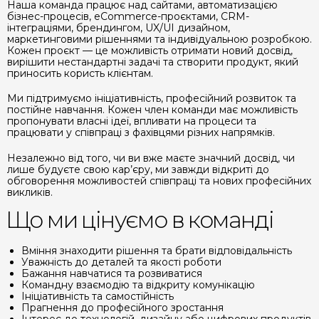
Наша команда працює над сайтами, автоматизацією
бізнес-процесів, eCommerce-проєктами, CRM-
інтеграціями, брендингом, UX/UI дизайном,
маркетинговими рішеннями та індивідуальною розробкою.
Кожен проєкт — це можливість отримати новий досвід,
вирішити нестандартні задачі та створити продукт, який
приносить користь клієнтам.
Ми підтримуємо ініціативність, професійний розвиток та
постійне навчання. Кожен член команди має можливість
пропонувати власні ідеї, впливати на процеси та
працювати у співпраці з фахівцями різних напрямків.
Незалежно від того, чи ви вже маєте значний досвід, чи
лише будуєте свою кар’єру, ми завжди відкриті до
обговорення можливостей співпраці та нових професійних
викликів.
Що ми цінуємо в команді
Вміння знаходити рішення та брати відповідальність
Уважність до деталей та якості роботи
Бажання навчатися та розвиватися
Командну взаємодію та відкриту комунікацію
Ініціативність та самостійність
Прагнення до професійного зростання
Інтерес до технологій, дизайну або цифрових продуктів