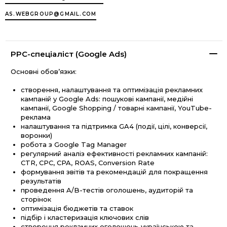
AS.WEBGROUP@GMAIL.COM
PPC-спеціаліст (Google Ads)
Основні обов’язки:
створення, налаштування та оптимізація рекламних
кампаній у Google Ads: пошукові кампанії, медійні
кампанії, Google Shopping / товарні кампанії, YouTube-
реклама
налаштування та підтримка GA4 (події, цілі, конверсії,
воронки)
робота з Google Tag Manager
регулярний аналіз ефективності рекламних кампаній:
CTR, CPC, CPA, ROAS, Conversion Rate
формування звітів та рекомендацій для покращення
результатів
проведення A/B-тестів оголошень, аудиторій та
сторінок
оптимізація бюджетів та ставок
підбір і кластеризація ключових слів
створення рекламних оголошень українською та