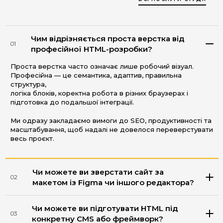
Чим відрізняється проста верстка від
01
професійної HTML-розробки?
Проста верстка часто означає лише робочий візуал.
Професійна — це семантика, адаптив, правильна
структура,
логіка блоків, коректна робота в різних браузерах і
підготовка до подальшої інтеграції.
Ми одразу закладаємо вимоги до SEO, продуктивності та
масштабування, щоб надалі не довелося переверстувати
весь проєкт.
Чи можете ви зверстати сайт за
02
макетом із Figma чи іншого редактора?
Чи можете ви підготувати HTML під
03
конкретну CMS або фреймворк?