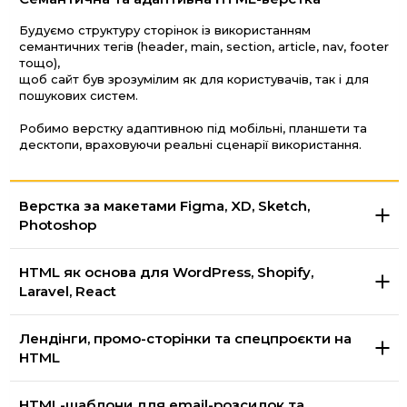
Будуємо структуру сторінок із використанням
семантичних тегів (header, main, section, article, nav, footer
тощо),
щоб сайт був зрозумілим як для користувачів, так і для
пошукових систем.
Робимо верстку адаптивною під мобільні, планшети та
десктопи, враховуючи реальні сценарії використання.
Верстка за макетами Figma, XD, Sketch,
Photoshop
HTML як основа для WordPress, Shopify,
Laravel, React
Лендінги, промо-сторінки та спецпроєкти на
HTML
HTML-шаблони для email-розсилок та