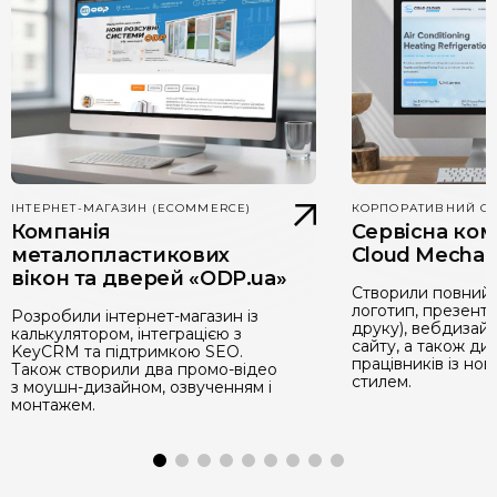
ІНТЕРНЕТ-МАГАЗИН (ECOMMERCE)
КОРПОРАТИВНИЙ С
Компанія
Сервісна ком
металопластикових
Cloud Mechani
вікон та дверей «ODP.ua»
Створили повний 
логотип, презент
Розробили інтернет-магазин із
друку), вебдизайн
калькулятором, інтеграцією з
сайту, а також д
KeyCRM та підтримкою SEO.
працівників із но
Також створили два промо-відео
стилем.
з моушн-дизайном, озвученням і
монтажем.