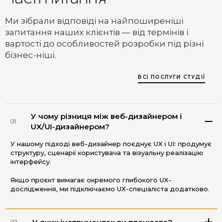
Ми зібрали відповіді на найпоширеніші
запитання наших клієнтів — від термінів і
вартості до особливостей розробки під різні
бізнес-ніші.
ВСІ ПОСЛУГИ СТУДІЇ
У чому різниця між веб-дизайнером і
01
UX/UI-дизайнером?
У нашому підході веб-дизайнер поєднує UX і UI: продумує
структуру, сценарії користувача та візуальну реалізацію
інтерфейсу.
Якщо проєкт вимагає окремого глибокого UX-
дослідження, ми підключаємо UX-спеціаліста додатково.
02