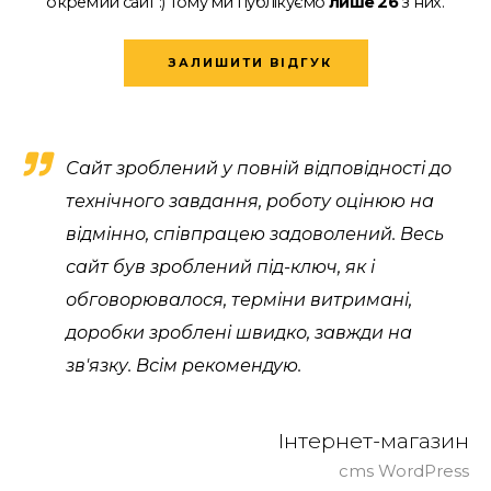
окремий сайт :)
Тому ми публікуємо
лише 26
з них.
ЗАЛИШИТИ ВІДГУК
Сайт зроблений у повній відповідності до
технічного завдання, роботу оцінюю на
відмінно, співпрацею задоволений. Весь
сайт був зроблений під-ключ, як і
обговорювалося, терміни витримані,
доробки зроблені швидко, завжди на
зв'язку. Всім рекомендую.
Інтернет-магазин
cms WordPress