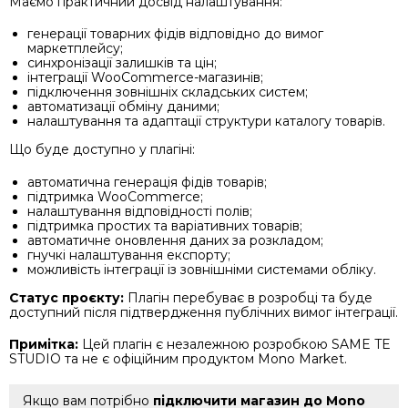
Маємо практичний досвід налаштування:
генерації товарних фідів відповідно до вимог
маркетплейсу;
синхронізації залишків та цін;
інтеграції WooCommerce-магазинів;
підключення зовнішніх складських систем;
автоматизації обміну даними;
налаштування та адаптації структури каталогу товарів.
Що буде доступно у плагіні:
автоматична генерація фідів товарів;
підтримка WooCommerce;
налаштування відповідності полів;
підтримка простих та варіативних товарів;
автоматичне оновлення даних за розкладом;
гнучкі налаштування експорту;
можливість інтеграції із зовнішніми системами обліку.
Статус проєкту:
Плагін перебуває в розробці та буде
доступний після підтвердження публічних вимог інтеграції.
Примітка:
Цей плагін є незалежною розробкою SAME TE
STUDIO та не є офіційним продуктом Mono Market.
Якщо вам потрібно
підключити магазин до Mono